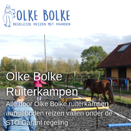
Olke Bolke
Ruiterkampen
Alle door Olke Bolke ruiterkampen
aangeboden reizen vallen onder de
STO Garant regeling